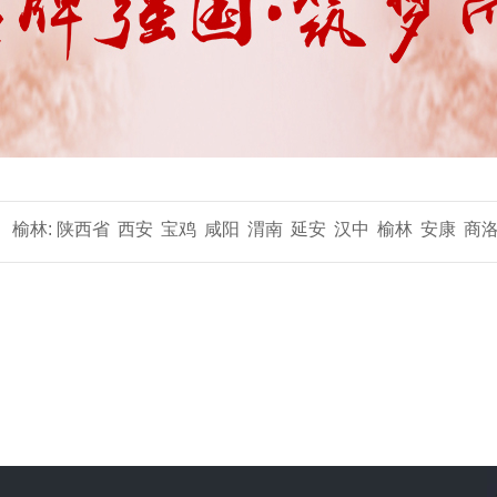
榆林:
陕西省
西安
宝鸡
咸阳
渭南
延安
汉中
榆林
安康
商