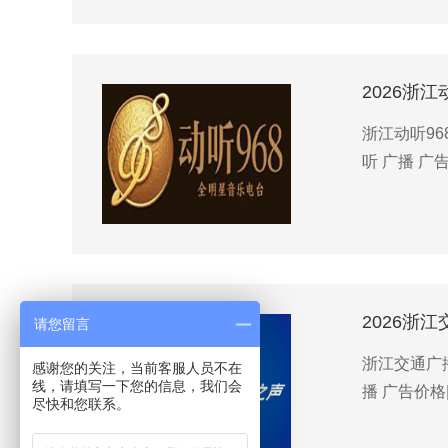
2026浙
浙江动听96
听 广播 广
2026浙
请您留言
浙江交通广播
感谢您的关注，当前客服人员不在
线，请填写一下您的信息，我们会
播 广告价格
尽快和您联系。