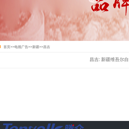
首页
>>
电视广告
>>
新疆
>>
昌吉
昌吉:
新疆维吾尔自