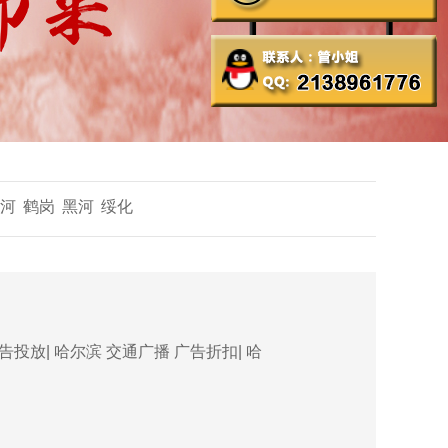
河
鹤岗
黑河
绥化
投放| 哈尔滨 交通广播 广告折扣| 哈