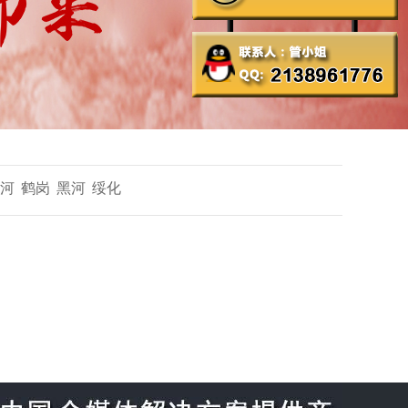
河
鹤岗
黑河
绥化