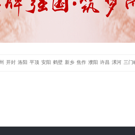
州
开封
洛阳
平顶
安阳
鹤壁
新乡
焦作
濮阳
许昌
漯河
三门